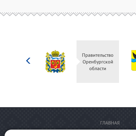
Министерство
Правительство
культуры
Оренбургской
Российской
области
федерации
ГЛАВНАЯ