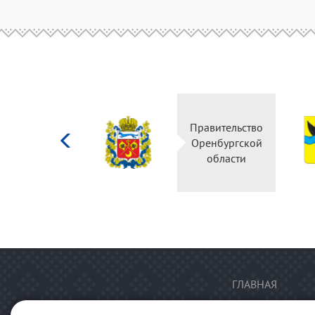
Министерство
Правительство
культуры
Оренбургской
Российской
области
федерации
ГЛАВНАЯ