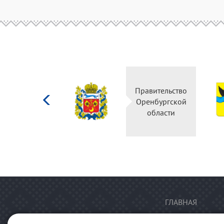
Министерство
Правительство
культуры
Оренбургской
Российской
области
федерации
ГЛАВНАЯ