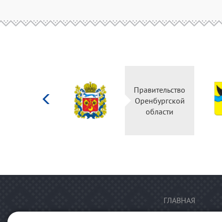
Министерство
Правительство
культуры
Оренбургской
Российской
области
федерации
ГЛАВНАЯ