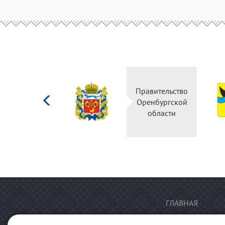
Министерство
Правительство
культуры
Оренбургской
Российской
области
федерации
ГЛАВНАЯ