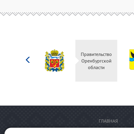
Министерство
Правительство
культуры
Оренбургской
Российской
области
федерации
ГЛАВНАЯ