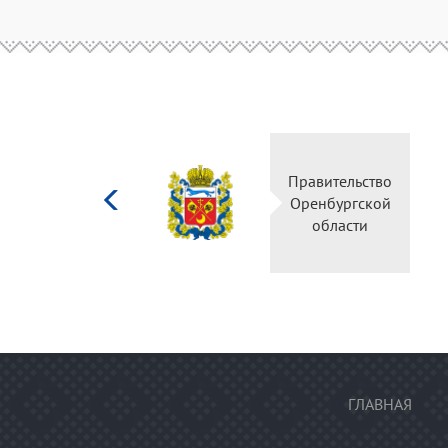
Министерство
Правительство
культуры
Оренбургской
Российской
области
федерации
ГЛАВНАЯ