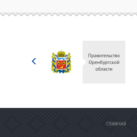
Министерство
Правительство
культуры
Оренбургской
Российской
области
федерации
ГЛАВНАЯ