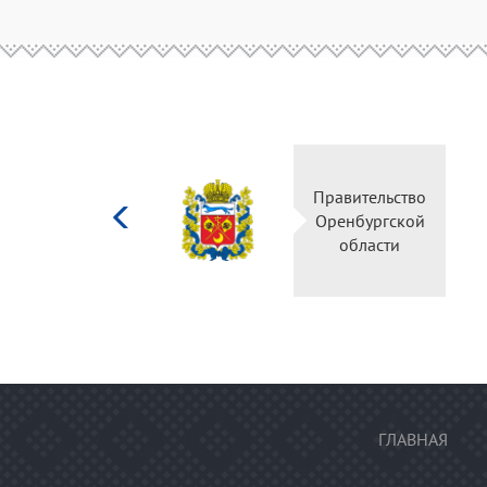
Министерство
Правительство
культуры
Оренбургской
Российской
области
федерации
ГЛАВНАЯ