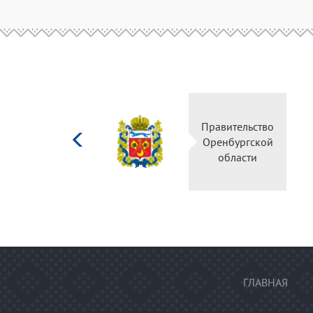
Министерство
Правительство
культуры
Оренбургской
Российской
области
федерации
ГЛАВНАЯ