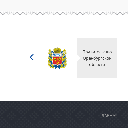
Министерство
Правительство
культуры
Оренбургской
Российской
области
федерации
ГЛАВНАЯ