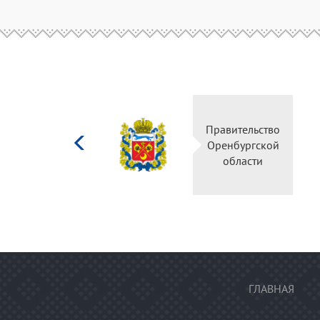
Министерство
Правите
культуры
Оренбу
Российской
обла
федерации
ГЛАВНАЯ