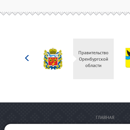
Министерство
Правительство
культуры
Оренбургской
Российской
области
федерации
ГЛАВНАЯ