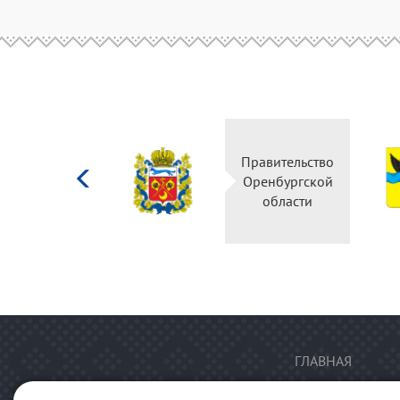
Министерство
Правительство
культуры
Оренбургской
Российской
области
федерации
ГЛАВНАЯ