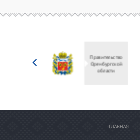
Министерство
культуры
Российской
федерации
ГЛАВНАЯ