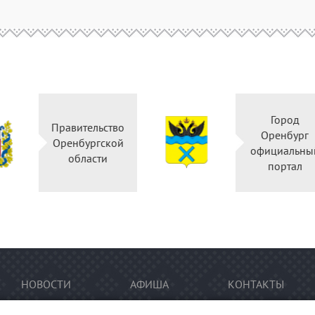
Горо
Правительство
Оренб
Оренбургской
официал
области
порт
НОВОСТИ
АФИША
КОНТАКТЫ