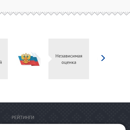
д
ург
Независимая
ьный
оценка
ал
РЕЙТИНГИ