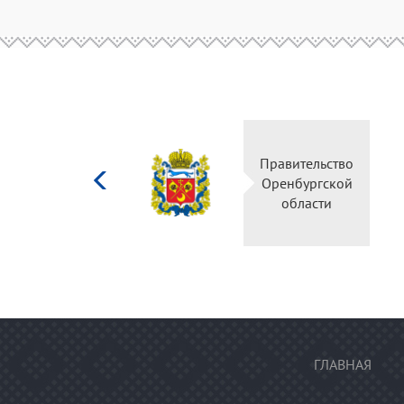
Министерство
Правительство
культуры
Оренбургской
Российской
области
федерации
ГЛАВНАЯ