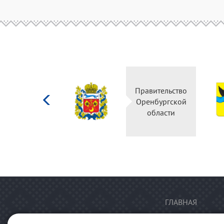
Министерство
Правительство
культуры
Оренбургской
Российской
области
федерации
ГЛАВНАЯ