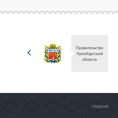
Министерство
Правительство
культуры
Оренбургской
Российской
области
федерации
ГЛАВНАЯ