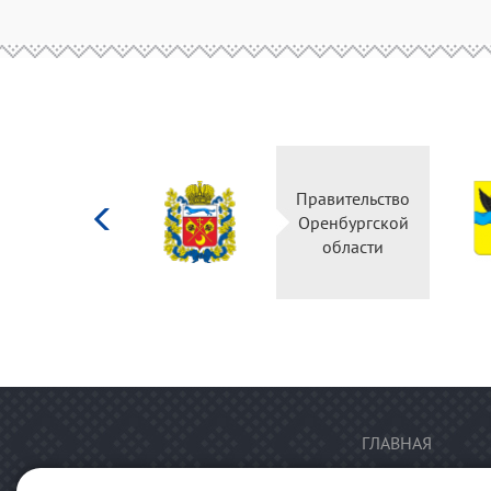
Министерство
Правительство
культуры
Оренбургской
Российской
области
федерации
ГЛАВНАЯ