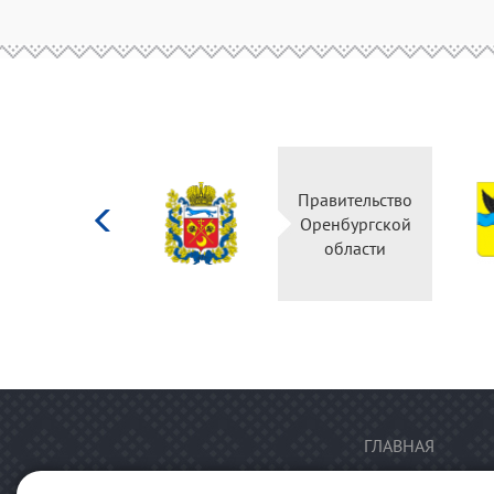
Министерство
Правительство
культуры
Оренбургской
Российской
области
федерации
ГЛАВНАЯ