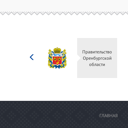
Министерство
Правительство
культуры
Оренбургской
Российской
области
федерации
ГЛАВНАЯ