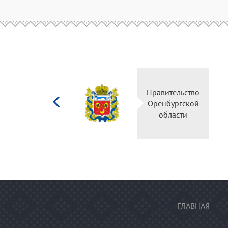
Министерство
Правительство
культуры
Оренбургской
Российской
области
федерации
ГЛАВНАЯ