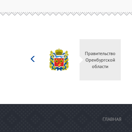
Министерство
Правитель
культуры
Оренбургс
Российской
област
федерации
ГЛАВНАЯ