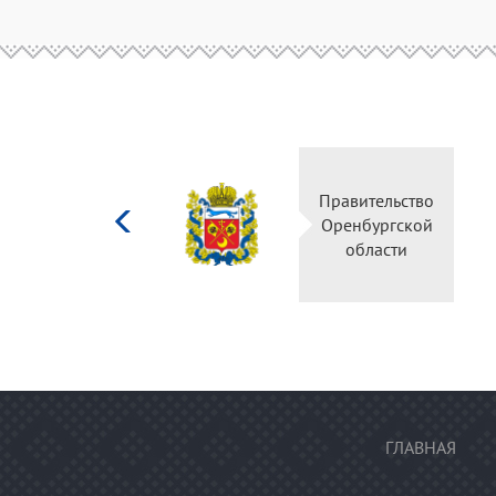
Министерство
Правительство
культуры
Оренбургской
Российской
области
федерации
ГЛАВНАЯ