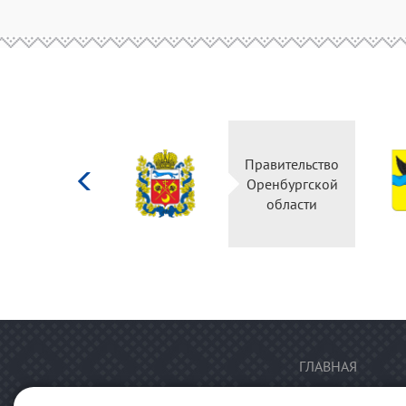
Министерство
Правительство
культуры
Оренбургской
Российской
области
федерации
ГЛАВНАЯ