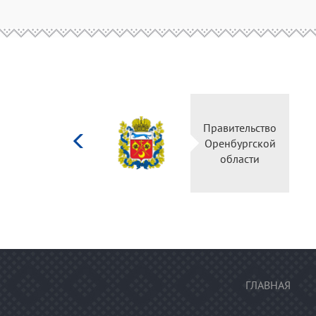
Министерство
Правительство
культуры
Оренбургской
Российской
области
федерации
ГЛАВНАЯ