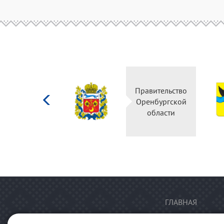
Министерство
Правительство
культуры
Оренбургской
Российской
области
федерации
ГЛАВНАЯ