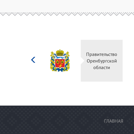
Министерство
Правительство
культуры
Оренбургской
Российской
области
федерации
ГЛАВНАЯ