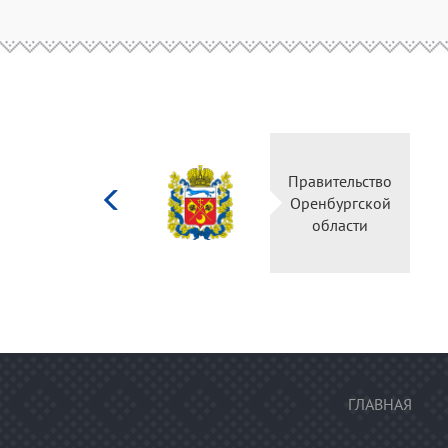
Министерство
Правительство
культуры
Оренбургской
Российской
области
федерации
ГЛАВНАЯ