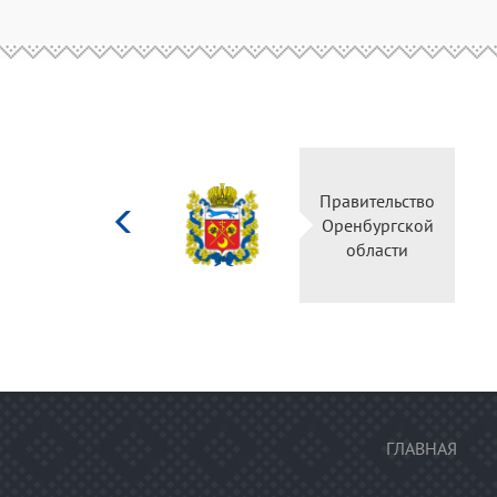
Министерство
Правительство
культуры
Оренбургской
Российской
области
федерации
ГЛАВНАЯ