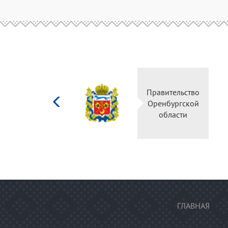
Министерство
Правите
культуры
Оренбу
Российской
обла
федерации
ГЛАВНАЯ