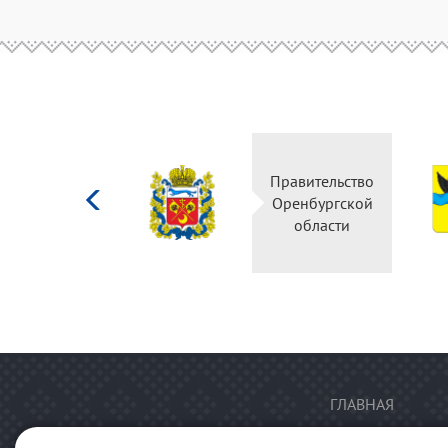
Министерство
Правительство
культуры
Оренбургской
Российской
области
федерации
ГЛАВНАЯ