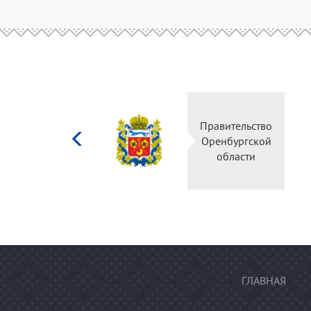
Министерство
Правител
культуры
Оренбур
Российской
облас
федерации
ГЛАВНАЯ