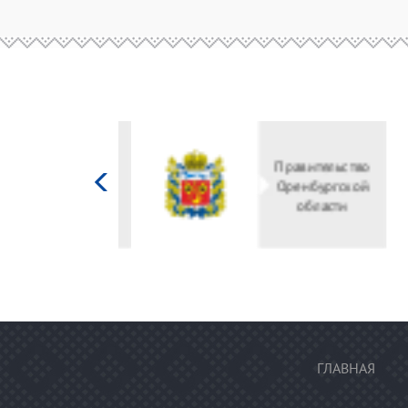
Министерство
культуры
Российской
федерации
ГЛАВНАЯ