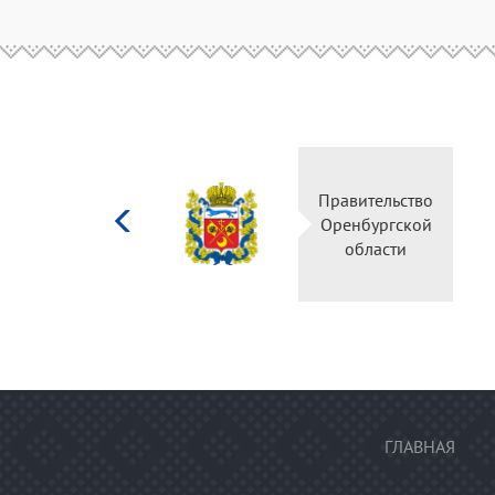
Министерство
Правительство
культуры
Оренбургской
Российской
области
федерации
ГЛАВНАЯ