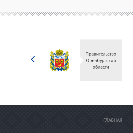
Министерство
Правительство
культуры
Оренбургской
Российской
области
федерации
ГЛАВНАЯ