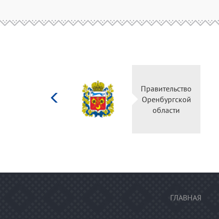
Министерство
Правительство
культуры
Оренбургской
Российской
области
федерации
ГЛАВНАЯ