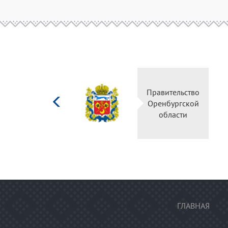
Министерство
Правительство
культуры
Оренбургской
Российской
области
федерации
ГЛАВНАЯ