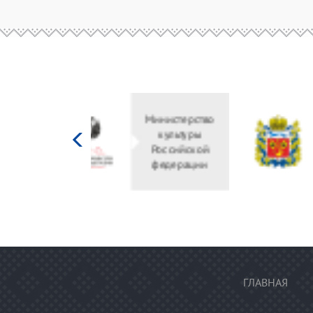
Министерство
культуры
Российской
федерации
ГЛАВНАЯ