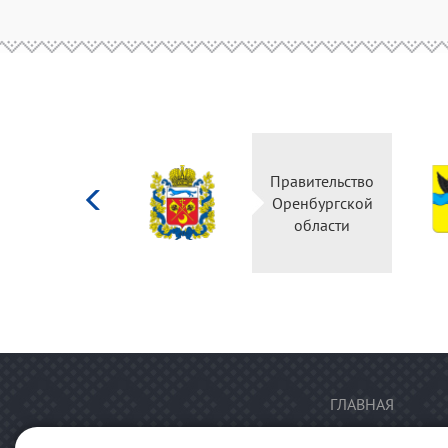
Министерство
Правительство
культуры
Оренбургской
Российской
области
федерации
ГЛАВНАЯ