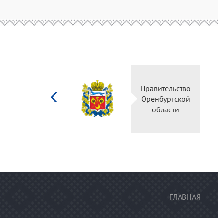
Министерство
Правительство
культуры
Оренбургской
Российской
области
федерации
ГЛАВНАЯ