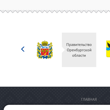
Министерство
Правительство
культуры
Оренбургской
Российской
области
федерации
ГЛАВНАЯ