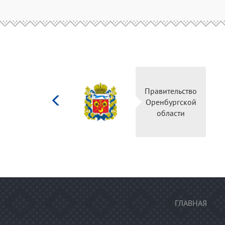
Министерство
Правительство
культуры
Оренбургской
Российской
области
федерации
ГЛАВНАЯ