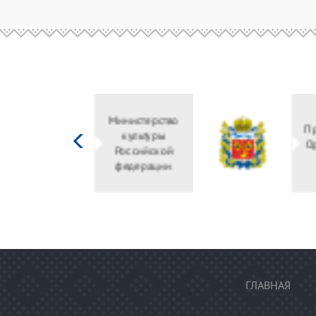
Министерство
культуры
Российской
федерации
ГЛАВНАЯ