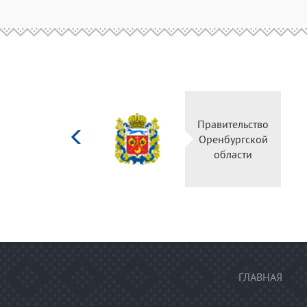
Министерство
Правитель
культуры
Оренбургс
Российской
област
федерации
ГЛАВНАЯ