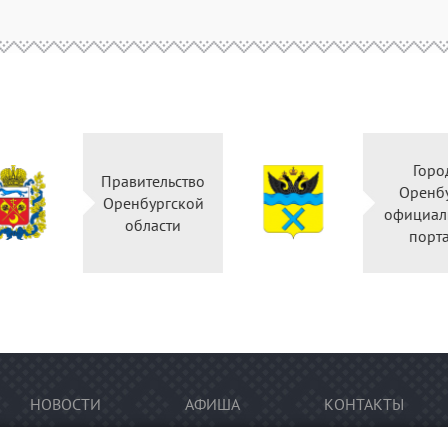
Горо
Правительство
Оренб
Оренбургской
официал
области
порт
НОВОСТИ
АФИША
КОНТАКТЫ