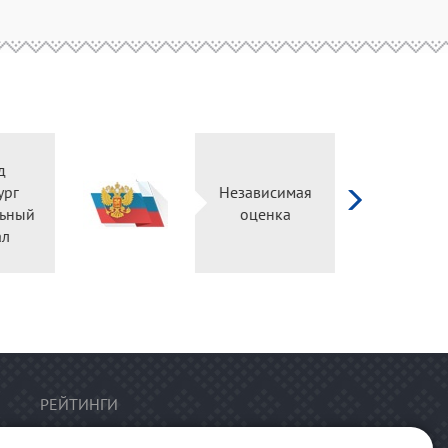
д
ург
Независимая
ьный
оценка
ал
РЕЙТИНГИ