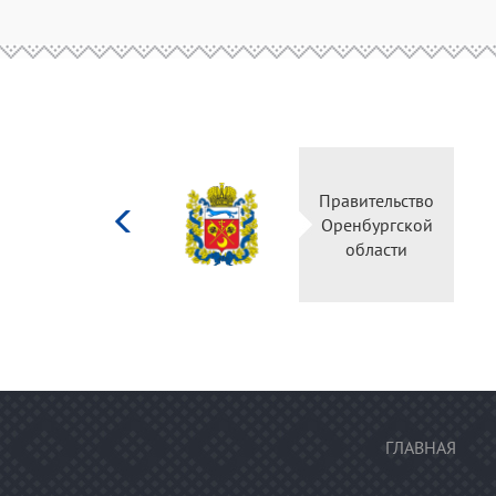
Министерство
Правительство
культуры
Оренбургской
Российской
области
федерации
ГЛАВНАЯ