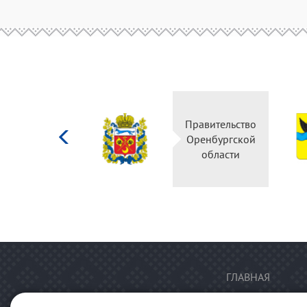
Министерство
Правительство
культуры
Оренбургской
Российской
области
федерации
ГЛАВНАЯ