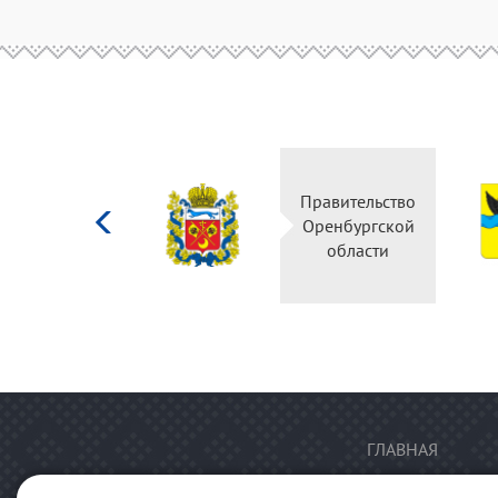
Министерство
Правительство
культуры
Оренбургской
Российской
области
федерации
ГЛАВНАЯ